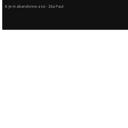
8. Je m abandonne a toi - Zita Paul
9. Manifeste ta presence -Tabitha
10. Je rappelle Dieu - Grace Divine